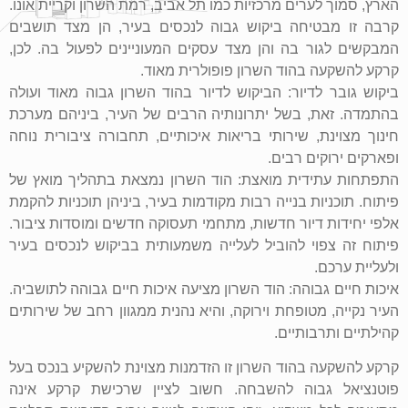
הארץ, סמוך לערים מרכזיות כמו תל אביב, רמת השרון וקריית אונו.
קרבה זו מבטיחה ביקוש גבוה לנכסים בעיר, הן מצד תושבים
המבקשים לגור בה והן מצד עסקים המעוניינים לפעול בה. לכן,
קרקע להשקעה בהוד השרון פופולרית מאוד.
ביקוש גובר לדיור: הביקוש לדיור בהוד השרון גבוה מאוד ועולה
בהתמדה. זאת, בשל יתרונותיה הרבים של העיר, ביניהם מערכת
חינוך מצוינת, שירותי בריאות איכותיים, תחבורה ציבורית נוחה
ופארקים ירוקים רבים.
התפתחות עתידית מואצת: הוד השרון נמצאת בתהליך מואץ של
פיתוח. תוכניות בנייה רבות מקודמות בעיר, ביניהן תוכניות להקמת
אלפי יחידות דיור חדשות, מתחמי תעסוקה חדשים ומוסדות ציבור.
פיתוח זה צפוי להוביל לעלייה משמעותית בביקוש לנכסים בעיר
ולעליית ערכם.
איכות חיים גבוהה: הוד השרון מציעה איכות חיים גבוהה לתושביה.
העיר נקייה, מטופחת וירוקה, והיא נהנית ממגוון רחב של שירותים
קהילתיים ותרבותיים.
קרקע להשקעה בהוד השרון זו הזדמנות מצוינת להשקיע בנכס בעל
פוטנציאל גבוה להשבחה. חשוב לציין שרכישת קרקע אינה