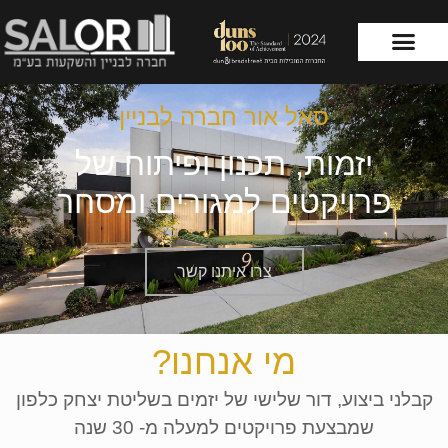
עמוד הבית
שירותי החברה
סאל אור חברה לבניין
יזמות, תכנון ופיתוח של
פרויקטים למגורים ומסחר
צרו איתנו קשר
מי אנחנו?
קבלני ביצוע, דור שלישי של יזמים בשליטת יצחק כלפון
שמבצעת פרויקטים למעלה מ- 30 שנה