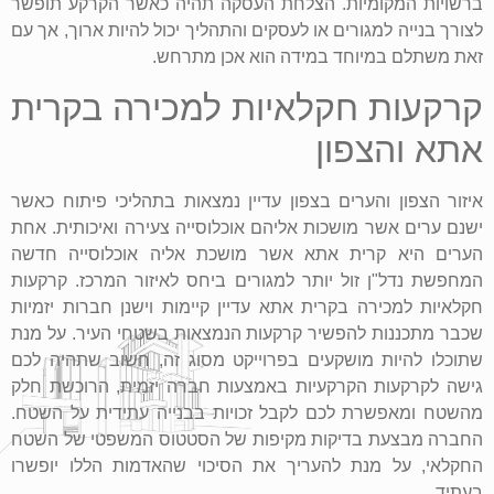
ברשויות המקומיות. הצלחת העסקה תהיה כאשר הקרקע תופשר
לצורך בנייה למגורים או לעסקים והתהליך יכול להיות ארוך, אך עם
זאת משתלם במיוחד במידה הוא אכן מתרחש.
קרקעות חקלאיות למכירה בקרית
אתא והצפון
איזור הצפון והערים בצפון עדיין נמצאות בתהליכי פיתוח כאשר
ישנם ערים אשר מושכות אליהם אוכלוסייה צעירה ואיכותית. אחת
הערים היא קרית אתא אשר מושכת אליה אוכלוסייה חדשה
המחפשת נדל"ן זול יותר למגורים ביחס לאיזור המרכז. קרקעות
חקלאיות למכירה בקרית אתא עדיין קיימות וישנן חברות יזמיות
שכבר מתכננות להפשיר קרקעות הנמצאות בשטחי העיר. על מנת
שתוכלו להיות מושקעים בפרוייקט מסוג זה, חשוב שתהיה לכם
גישה לקרקעות הקרקעיות באמצעות חברה יזמית, הרוכשת חלק
מהשטח ומאפשרת לכם לקבל זכויות בבנייה עתידית על השטח.
החברה מבצעת בדיקות מקיפות של הסטטוס המשפטי של השטח
החקלאי, על מנת להעריך את הסיכוי שהאדמות הללו יופשרו
בעתיד.