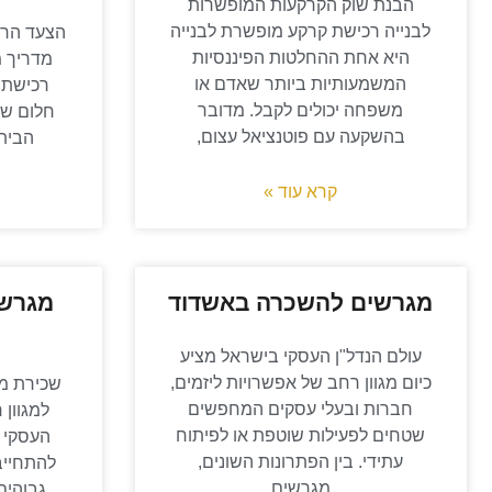
הבנת שוק הקרקעות המופשרות
לבנייה רכישת קרקע מופשרת לבנייה
הצעד הרא
היא אחת ההחלטות הפיננסיות
מדריך מ
המשמעותיות ביותר שאדם או
רכישת 
משפחה יכולים לקבל. מדובר
חלום של
בהשקעה עם פוטנציאל עצום,
הבית 
קרא עוד »
מגרשים להשכרה באשדוד
מגרשי
עולם הנדל"ן העסקי בישראל מציע
כיום מגוון רחב של אפשרויות ליזמים,
שכירת מג
חברות ובעלי עסקים המחפשים
למגוון 
שטחים לפעילות שוטפת או לפיתוח
העסקי ו
עתידי. בין הפתרונות השונים,
להתחייב
מגרשים
גבוהים