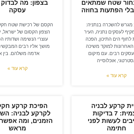
חור שטח שמתאים
בצפון: מה לבדוק 
לי הפתעות בחוזה
עסקה
מגרש להשכרה בנתניה:
הקסם של רכישת שטח חקלא
קיף לעסקים נתניה, העיר
הצפון הקסום של ישראל, עם
לחוף הים התיכון, הפכה
עוצרי הנשימה ושדותיו הפ
האחרונות למוקד משיכה
מושך אליו רבים המבקשי
עסקים רבים. עם מיקום
אדמה משלהם. בין א
טרטגי, אוכלוסייה
קרא עוד »
קרא עוד »
ית קרקע לבניה
הפיכת קרקע חקל
עצמית: 7 בדיקות
לקרקע לבניה: השל
בים לעשות לפני
הזמנים, ומה אפשר
חתימה
מראש