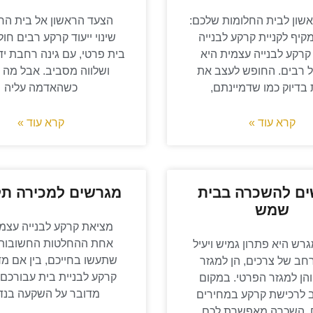
שון לבית החלומות שלכם:
הצעד הראשון אל בית החל
קיף לקניית קרקע לבנייה
שינוי ייעוד קרקע רבים חו
קרקע לבנייה עצמית היא
בית פרטי, עם גינה רחבת יד
 רבים. החופש לעצב את
ושלווה מסביב. אבל מה 
בדיוק כמו שדמיינתם,
כשהאדמה עליה
קרא עוד »
קרא עוד »
ם להשכרה בבית
מגרשים למכירה תל
שמש
מציאת קרקע לבנייה עצמי
אחת ההחלטות החשובות 
רש היא פתרון גמיש ויעיל
שתעשו בחייכם, בין אם מד
רחב של צרכים, הן למגזר
קרקע לבניית בית עבורכם 
הן למגזר הפרטי. במקום
מדובר על השקעה בנדל
 לרכישת קרקע במחירים
, השכרה מאפשרת לכם