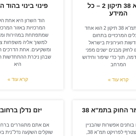
תמ"א 38 תיקון 2 – כל
פינוי בינוי בהוד ה
המידע
הוד השרון היא אחת הע
המרכזיות באזור המרכז,
פרויקט תמ"א 38 תיקון 2 הוא אחד
שמתפתחת במהירות וממ
ים המרכזיים בתחום
למשוך אליה משפחות צע
שות העירונית בישראל
ומשקיעים. אחת הדרכים ה
לחזק מבנים ישנים מפני
שבהן ניכרת ההתחדשות הע
מה, תוך כדי שיפור וחידוש
היא
המרחב
קרא עוד »
קרא עוד »
 החוק בתמ"א 38
יזם נדלן ברחוב
וחנים אפשרות שהבניין
אם אתם מתגוררים ברחוב
שלכם יצטרף לפרויקט תמ"א 38,
שוקלים השקעה נדל"נית בע