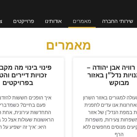
שירותי החברה
מאמרים
אודותינו
פרוייקטים
צ
מאמרים
רוויה אבן יהודה –
פינוי בינוי מה מקב
ויות נדל״ן באזור
זכויות דיירים והט
מבוקש
בפרויקטים
ולה למגורים באזור השרון
איך הופכים חששות להזדמ
חרונות אנו עדים לתפנית
פעם בחיים? כשמדברים
 במפת הנדל"ן של אזור
התחדשות עירונית, אחת 
משפחות צעירות, משפרות
הראשונות שעולות אצל כל ב
קיעים מנוסים מחפשים ללא
היא: 'איך זה ישפיע על 
הרף