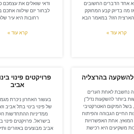
א אחד הדברים החשובים
ודאי שואלים את עצמכם כיצ
אז מה בדיוק קבע המחוקק
לבחור יזם שילווה אתכם ב
הארצית הזו? במאמר הבא
רחובות היא עיר שלכ
קרא עוד »
קרא עוד »
להשקעה בהרצליה
פרויקטים פינוי בינו
אביב
ה נחשבת לאחת הערים
ת ביותר להשקעות נדל"ן
בעשור האחרון ניכרת מגמ
 בשל המיקום האטרקטיבי
של פינוי בינוי בתל אביב ו
ות החיים הגבוהה והפיתוח
ממדיניות ההתחדשות העי
 המואץ. אחת האפשרויות
בישראל. פרויקטים פינוי בי
ת משקיעים היא רכישת
אביב מבוצעים באזורים ותיק